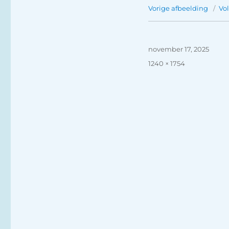
Vorige afbeelding
Vo
Geplaatst
november 17, 2025
op
Volledige
1240 × 1754
grootte