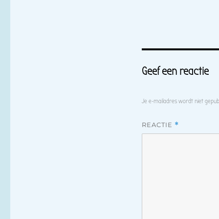
Geef een reactie
Je e-mailadres wordt niet gepub
REACTIE
*