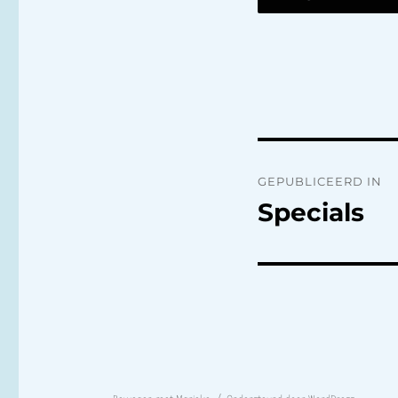
Bericht
GEPUBLICEERD IN
navigatie
Specials