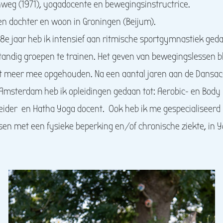
nweg (1971), yogadocente en bewegingsinstructrice.
n dochter en woon in Groningen (Beijum).
18e jaar heb ik intensief aan ritmische sportgymnastiek geda
fstandig groepen te trainen. Het geven van bewegingslessen b
ooit meer mee opgehouden. Na een aantal jaren aan de Dans
Amsterdam heb ik opleidingen gedaan tot: Aerobic- en Body 
eider en Hatha Yoga docent. Ook heb ik me gespecialiseerd 
en met een fysieke beperking en/of chronische ziekte, in 