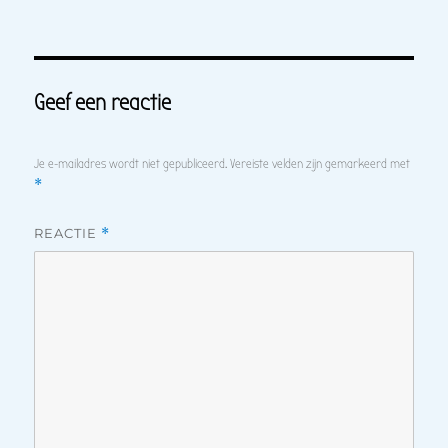
Geef een reactie
Je e-mailadres wordt niet gepubliceerd.
Vereiste velden zijn gemarkeerd met
*
REACTIE
*